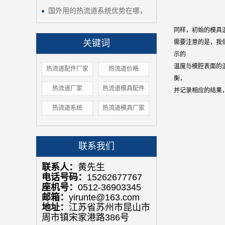
国外用的热流道系统优势在哪，
同样，初始的模具
关键词
需要注意的是，我
示的
温度与模腔表面的
热流道配件厂家
热流道价格
衡，
热流道厂家
热流道模具配件
并记录相应的结果
热流道系统
热流道模具厂家
联系我们
联系人：
黄先生
电话号码：
15262677767
座机号：
0512-36903345
邮箱：
yirunte@163.com
地址：
江苏省苏州市昆山市
周市镇宋家港路386号