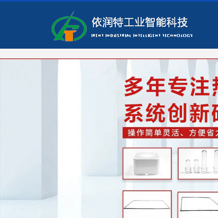
Warning: file_put_contents(/home/yrtgyznxylritugry4zbn/wwwroot/data/cache/licen