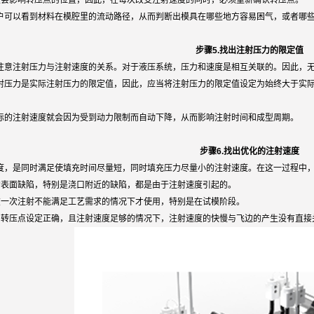
度会影响转压点的位置，因此，在每次改变注射速度的同时，必须重新确认转压点。
户可以看到材料在模腔里的流动路径，从而判断出模具在哪些地方容易困气，或者哪
步骤5.找出注射压力的限定值
注意注射压力与注射速度的关系。对于液压系统，压力和速度是相互关联的。因此，
射压力是实际注射压力的限定值，因此，应当将注射压力的限定值设定为始终大于实
际的注射速度就会因为受到动力限制而自动下降，从而影响注射时间和成型周期。
步骤6.找出优化的注射速度
度，是同时满足使填充时间尽量短，同时填充压力尽量小的注射速度。在这一过程中
的表面缺陷，特别是浇口附近的缺陷，都是由于注射速度引起的。
在一次注射不能满足工艺需求的情况下才使用，特别是在试模阶段。
、转压点设定正确，且注射速度足够的情况下，注射速度的快慢与飞边的产生没有直接