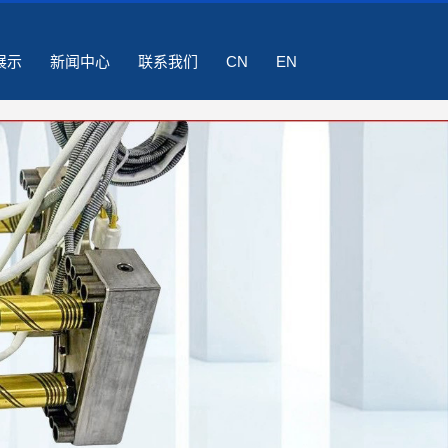
ry4zbn/wwwroot/source/model/api.class.php on line 215
展示
新闻中心
联系我们
CN
EN