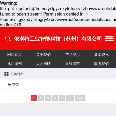
Warning:
file_put_contents(/home/yrtgyznxylritugry4zbn/wwwroot/dat
failed to open stream: Permission denied in
/home/yrtgyznxylritugry4zbn/wwwroot/source/model/api.cla
on line 215
依润特工业智能科技（苏州）有限公司
网站首页
关于我们
产品展示
新闻资讯
成功案例
人才招聘
在线留言
联系我们
分类列表
家电类
1
2
3
4
5
>>
尾页